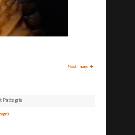
Next image
 Pattegris
egris