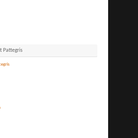
 Pattegris
egris
n