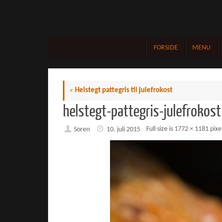
Skip
to
content
Skip
FORSIDE
MENU
to
content
«
Helstegt pattegris til julefrokost
helstegt-pattegris-julefrokost
Full size is
1772 × 1181
pixe
Soren
10. juli 2015