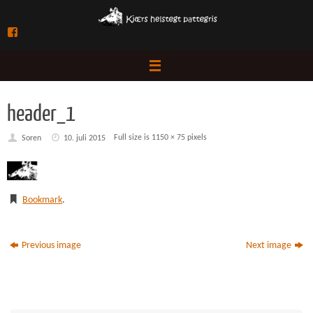
Skip
to
Facebook
content
header_1
Full size is
1150 × 75
pixels
Soren
10. juli 2015
Bookmark
.
Previous image
Next image