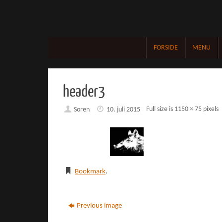
Skip
to
content
Skip
FORSIDE
MENU
to
content
header3
Full size is
1150 × 75
pixels
Soren
10. juli 2015
Bookmark
.
Previous image