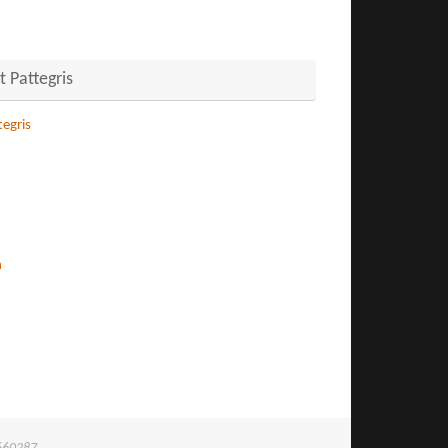
 Pattegris
egris
n